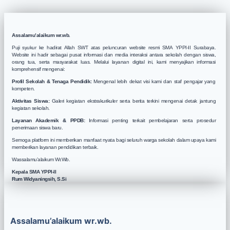
Assalamu’alaikum wr.wb.
Puji syukur ke hadirat Allah SWT atas peluncuran website resmi SMA YPPI-II Surabaya.
Website ini hadir sebagai pusat informasi dan media interaksi antara sekolah dengan siswa,
orang tua, serta masyarakat luas. Melalui layanan digital ini, kami menyajikan informasi
komprehensif mengenai:
Profil Sekolah & Tenaga Pendidik:
Mengenal lebih dekat visi kami dan staf pengajar yang
kompeten.
Aktivitas Siswa:
Galeri kegiatan ekstrakurikuler serta berita terkini mengenai detak jantung
kegiatan sekolah.
Layanan Akademik & PPDB:
Informasi penting terkait pembelajaran serta prosedur
penerimaan siswa baru.
Semoga platform ini memberikan manfaat nyata bagi seluruh warga sekolah dalam upaya kami
memberikan layanan pendidikan terbaik.
Wassalamu’alaikum Wr.Wb.
Kepala SMA YPPI-II
Rum Widyaningsih, S.Si
Assalamu’alaikum wr.wb.