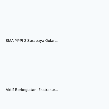
SMA YPPI 2 Surabaya Gelar Turnamen Climbing Antar Pelajar
Aktif Berkegiatan, Ekstrakurikuler Pecinta Alam SMA YPPI 2 Surabaya Raih Beragam Prestasi