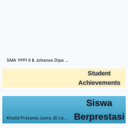
SMA YPPI II & Johanes Dipa Legal Consultant gelar Kompetisi Climbing JD Cup
Student
Achievements
Siswa
Berprestasi
Khalid Pratama Juara JD Lead Climbing Cup 2026 Di SMA YPPI-II