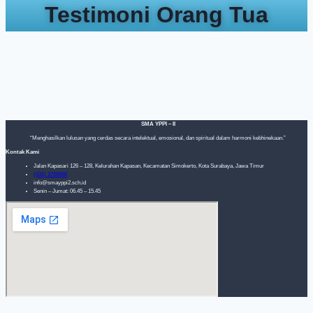
Testimoni Orang Tua
SMA YPPI – II
“Menghasilkan lulusan yang cerdas secara intelektual, emosional, dan spiritual dalam harmoni kebhinekaan.”
Kontak Kami
Jalan Kapasari 126 – 128, Kelurahan Kapasan, Kecamatan Simokerto, Kota Surabaya, Jawa Timur
(031) 3768968
info@smayppi2.sch.id
Senin – Jumat: 06.45 – 15.45