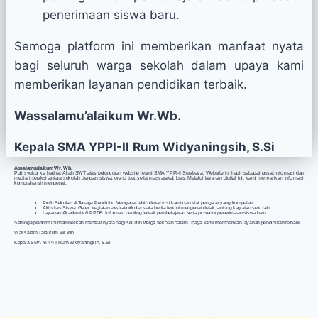
penerimaan siswa baru.
Semoga platform ini memberikan manfaat nyata
bagi seluruh warga sekolah dalam upaya kami
memberikan layanan pendidikan terbaik.
Wassalamu’alaikum Wr.Wb.
Kepala SMA YPPI-II
Rum Widyaningsih, S.Si
Assalamualaikum Wr. Wb.
Puji syukur ke hadirat Allah SWT atas peluncuran website resmi SMA YPPI-II Surabaya. Website ini hadir sebagai pusat informasi dan
media interaksi antara sekolah dengan siswa, orang tua, serta masyarakat luas. Melalui layanan digital ini, kami menyajikan informasi
komprehensif mengenai:
Profil Sekolah & Tenaga Pendidik: Mengenal lebih dekat visi kami dan staf pengajar yang kompeten.
Aktivitas Siswa: Galeri kegiatan ekstrakurikuler serta berita terkini mengenai detak jantung kegiatan sekolah.
Layanan Akademik & PPDB: Informasi penting terkait pembelajaran serta prosedur penerimaan siswa baru.
Semoga platform ini memberikan manfaat nyata bagi seluruh warga sekolah dalam upaya kami memberikan layanan pendidikan terbaik.
Wassalamu’alaikum Wr.Wb.
Kepala SMA YPPI-II Rum Widyaningsih, S.Si