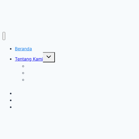
Beranda
Toggle
Tentang Kami
child
menu
Visi & Misi
Program Sekolah
Ekstrakurikuler
Sekolah
Galleri Sekolah
Guru & Staff
Kontak Kami